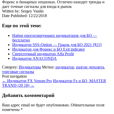
Форекс и бинарных опционах. Отлично находит тренды и
дает точные сигналы для входа в рынок
Written by:
Sergey Vaulin
Date Published: 12/22/2018
Еще по этой теме:
Набор прогнозирующих индикаторов для БО —
бесплатно
Индикатор SSS-Option — Грааль для БО 2021 [$15]
Индикатор для Форекс и БО Exit indicator
Сверхточный индикатор Alfa Profit
Индикатор ANACONDA
Category:
Индикаторы
Метки:
индикатор
,
разгон депозита
,
торговые сигналы
Post navigation
←
Индикатор FX Venom Pro
Индикатор Fx и БО MASTER
TRAND (20 18)
→
Добавить комментарий
Ваш адрес email не будет опубликован.
Обязательные поля
помечены
*