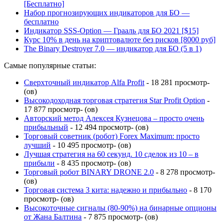
[Бесплатно]
Набор прогнозирующих индикаторов для БО —
бесплатно
Индикатор SSS-Option — Грааль для БО 2021 [$15]
Курс 10% в день на криптовалюте без рисков [8000 руб]
The Binary Destroyer 7.0 — индикатор для БО (5 в 1)
Самые популярные статьи:
Сверхточный индикатор Alfa Profit
- 18 281 просмотр-
(ов)
Высокодоходная торговая стратегия Star Profit Option
-
17 877 просмотр- (ов)
Авторский метод Алексея Кузнецова – просто очень
прибыльный
- 12 494 просмотр- (ов)
Торговый советник (робот) Forex Maximum: просто
лучший
- 10 495 просмотр- (ов)
Лучшая стратегия на 60 секунд. 10 сделок из 10 – в
прибыли
- 8 435 просмотр- (ов)
Торговый робот BINARY DRONE 2.0
- 8 278 просмотр-
(ов)
Торговая система 3 кита: надежно и прибыльно
- 8 170
просмотр- (ов)
Высокоточные сигналы (80-90%) на бинарные опционы
от Жана Балтина
- 7 875 просмотр- (ов)