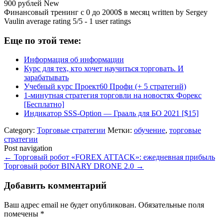
900 рублей
New
Финансовый тренинг с 0 до 2000$ в месяц
written by Sergey
Vaulin
average rating
5
/
5
-
1
user ratings
Еще по этой теме:
Информация об информации
Курс для тех, кто хочет научиться торговать. И
зарабатывать
Учебный курс Проект60 Профи (+ 5 стратегий)
1-минутная стратегия торговли на новостях Форекс
[Бесплатно]
Индикатор SSS-Option — Грааль для БО 2021 [$15]
Category:
Торговые стратегии
Метки:
обучение
,
торговые
стратегии
Post navigation
←
Торговый робот «FOREX ATTACK»: ежедневная прибыль
Торговый робот BINARY DRONE 2.0
→
Добавить комментарий
Ваш адрес email не будет опубликован.
Обязательные поля
помечены
*