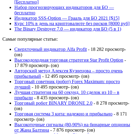
[Бесплатно]
Набор прогнозирующих индикаторов для БО —
бесплатно
Индикатор SSS-Option — Грааль для БО 2021 [$15]
Курс 10% в день на криптовалюте без рисков [8000 руб]
The Binary Destroyer 7.0 — индикатор для БО (5 в 1)
Самые популярные статьи:
Сверхточный индикатор Alfa Profit
- 18 282 просмотр-
(ов)
Высокодоходная торговая стратегия Star Profit Option
-
17 879 просмотр- (ов)
Авторский метод Алексея Кузнецова – просто очень
прибыльный
- 12 495 просмотр- (ов)
Торговый советник (робот) Forex Maximum: просто
лучший
- 10 495 просмотр- (ов)
Лучшая стратегия на 60 секунд. 10 сделок из 10 – в
прибыли
- 8 435 просмотр- (ов)
Торговый робот BINARY DRONE 2.0
- 8 278 просмотр-
(ов)
Торговая система 3 кита: надежно и прибыльно
- 8 171
просмотр- (ов)
Высокоточные сигналы (80-90%) на бинарные опционы
от Жана Балтина
- 7 876 просмотр- (ов)