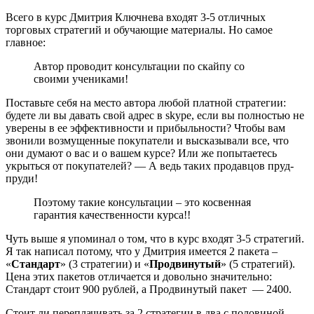
Всего в курс Дмитрия Ключнева входят 3-5 отличных
торговых стратегий и обучающие материалы. Но самое
главное:
Автор проводит консультации по скайпу со
своими учениками!
Поставьте себя на место автора любой платной стратегии:
будете ли вы давать свой адрес в skype, если вы полностью не
уверены в ее эффективности и прибыльности? Чтобы вам
звонили возмущенные покупатели и высказывали все, что
они думают о вас и о вашем курсе? Или же попытаетесь
укрыться от покупателей? — А ведь таких продавцов пруд-
пруди!
Поэтому такие консультации – это косвенная
гарантия качественности курса!!
Чуть выше я упоминал о том, что в курс входят 3-5 стратегий.
Я так написал потому, что у Дмитрия имеется 2 пакета –
«
Стандарт
» (3 стратегии) и «
Продвинутый
» (5 стратегий).
Цена этих пакетов отличается и довольно значительно:
Стандарт стоит 900 рублей, а Продвинутый пакет — 2400.
Стоит ли переплачивать за 2 стратегии в два с половиной